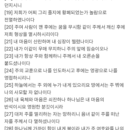
던지시니
[19] 저희가 어찌 그리 졸지에 황폐되었는가 놀람으로
전멸하였나이다
[20] 주여 사람이 깬 후에는 꿈을 무시함 같이 주께서 깨신 후에
저희 형상을 멸시하시리이다
[21] 내 마음이 산란하며 내 심장이 찔렸나이다
[22] 내가 이같이 우매 무지하니 주의 앞에 짐승이오나
[23] 내가 항상 주와 함께하니 주께서 내 오른손을
붙드셨나이다
[24] 주의 교훈으로 나를 인도하시고 후에는 영광으로 나를
영접하시리니
[25] 하늘에서는 주 외에 누가 내게 있으리요 땅에서는 주 밖에
나의 사모할 자 없나이다
[26] 내 육체와 마음은 쇠잔하나 하나님은 내 마음의
반석이시요 영원한 분깃이시라
[27] 대저 주를 멀리하는 자는 망하리니 음녀 같이 주를 떠난
자를 주께서 다 멸하셨나이다
[28] 하나님께 가까이 함이 내게 복이라 내가 주 여호와를 나의