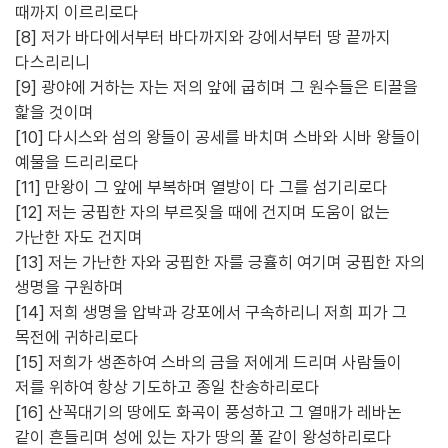
때까지 이르리로다
[8] 저가 바다에서부터 바다까지와 강에서부터 땅 끝까지
다스리리니
[9] 광야에 거하는 자는 저의 앞에 굽히며 그 원수들은 티끌을
핥을 것이며
[10] 다시스와 섬의 왕들이 공세를 바치며 스바와 시바 왕들이
예물을 드리리로다
[11] 만왕이 그 앞에 부복하며 열방이 다 그를 섬기리로다
[12] 저는 궁핍한 자의 부르짖을 때에 건지며 도움이 없는
가난한 자도 건지며
[13] 저는 가난한 자와 궁핍한 자를 긍휼히 여기며 궁핍한 자의
생명을 구원하며
[14] 저희 생명을 압박과 강포에서 구속하리니 저희 피가 그
목전에 귀하리로다
[15] 저희가 생존하여 스바의 금을 저에게 드리며 사람들이
저를 위하여 항상 기도하고 종일 찬송하리로다
[16] 산꼭대기의 땅에도 화곡이 풍성하고 그 열매가 레바논
같이 흔들리며 성에 있는 자가 땅의 풀 같이 왕성하리로다