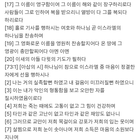
[17] 그 이름이 영구함이여 그 이름이 해와 같이 장구하리로다
사람들이 그로 인하여 복을 받으리니 열방이 다 그를 복되다
하리로다
[18] 홀로 기사를 행하시는 여호와 하나님 곧 이스라엘의
하나님을 찬송하며
[19] 그 영화로운 이름을 영원히 찬송할지어다 온 땅에 그
영광이 충만할찌어다 아멘 아멘
[20] 이새의 아들 다윗의 기도가 필하다
[73:1] [아삽의 시] 하나님이 참으로 이스라엘 중 마음이 정결한
자에게 선을 행하시나
[2] 나는 거의 실족할뻔 하였고 내 걸음이 미끄러질뻔 하였으니
[3] 이는 내가 악인의 형통함을 보고 오만한 자를
질시하였음이로다
[4] 저희는 죽는 때에도 고통이 없고 그 힘이 건강하며
[5] 타인과 같은 고난이 없고 타인과 같은 재앙도 없나니
[6] 그러므로 교만이 저희 목걸이요 강포가 저희의 입는 옷이며
[7] 살찜으로 저희 눈이 솟아나며 저희 소득은 마음의 소원보다
지나며