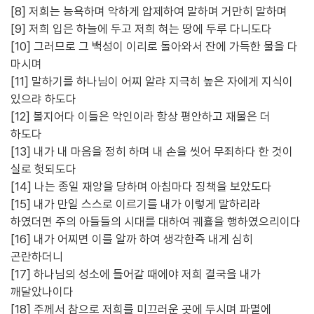
[8] 저희는 능욕하며 악하게 압제하여 말하며 거만히 말하며
[9] 저희 입은 하늘에 두고 저희 혀는 땅에 두루 다니도다
[10] 그러므로 그 백성이 이리로 돌아와서 잔에 가득한 물을 다
마시며
[11] 말하기를 하나님이 어찌 알랴 지극히 높은 자에게 지식이
있으랴 하도다
[12] 볼지어다 이들은 악인이라 항상 평안하고 재물은 더
하도다
[13] 내가 내 마음을 정히 하며 내 손을 씻어 무죄하다 한 것이
실로 헛되도다
[14] 나는 종일 재앙을 당하며 아침마다 징책을 보았도다
[15] 내가 만일 스스로 이르기를 내가 이렇게 말하리라
하였더면 주의 아들들의 시대를 대하여 궤휼을 행하였으리이다
[16] 내가 어찌면 이를 알까 하여 생각한즉 내게 심히
곤란하더니
[17] 하나님의 성소에 들어갈 때에야 저희 결국을 내가
깨달았나이다
[18] 주께서 참으로 저희를 미끄러운 곳에 두시며 파멸에