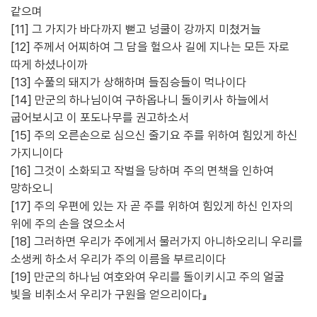
같으며
[11] 그 가지가 바다까지 뻗고 넝쿨이 강까지 미쳤거늘
[12] 주께서 어찌하여 그 담을 헐으사 길에 지나는 모든 자로
따게 하셨나이까
[13] 수풀의 돼지가 상해하며 들짐승들이 먹나이다
[14] 만군의 하나님이여 구하옵나니 돌이키사 하늘에서
굽어보시고 이 포도나무를 권고하소서
[15] 주의 오른손으로 심으신 줄기요 주를 위하여 힘있게 하신
가지니이다
[16] 그것이 소화되고 작벌을 당하며 주의 면책을 인하여
망하오니
[17] 주의 우편에 있는 자 곧 주를 위하여 힘있게 하신 인자의
위에 주의 손을 얹으소서
[18] 그러하면 우리가 주에게서 물러가지 아니하오리니 우리를
소생케 하소서 우리가 주의 이름을 부르리이다
[19] 만군의 하나님 여호와여 우리를 돌이키시고 주의 얼굴
빛을 비취소서 우리가 구원을 얻으리이다』