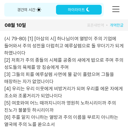
경건의 시간
하이라이트
08월 10일
표준새번역
개역한글
(시 79-80) [1] [아삽의 시] 하나님이여 열방이 주의 기업에
들어와서 주의 성전을 더럽히고 예루살렘으로 돌 무더기가 되게
하였나이다
[2] 저희가 주의 종들의 시체를 공중의 새에게 밥으로 주며 주의
성도들의 육체를 땅 짐승에게 주며
[3] 그들의 피를 예루살렘 사면에 물 같이 흘렸으며 그들을
매장하는 자가 없었나이다
[4] 우리는 우리 이웃에게 비방거리가 되며 우리를 에운 자에게
조소와 조롱거리가 되었나이다
[5] 여호와여 어느 때까지니이까 영원히 노하시리이까 주의
진노가 불붙듯 하시리이까
[6] 주를 알지 아니하는 열방과 주의 이름을 부르지 아니하는
열국에 주의 노를 쏟으소서