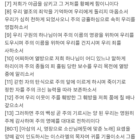
[7] 저희가 야곱을 삼키고 그 거처를 황폐케 함이니이다
[8] 우리 열조의 죄악을 기억하여 우리에게 돌리지 마옵소서
우리가 심히 천하게 되었사오니 주의 긍휼하심으로 속히 우리를
영접하소서
[9] 우리 구원의 하나님이여 주의 이름의 영광을 위하여 우리를
도우시며 주의 이름을 위하여 우리를 건지시며 우리 죄를
사하소서
[10] 어찌하여 열방으로 저희 하나님이 어디 있느냐 말하게
하리이까 주의 종들의 피 흘림 당한 보수를 우리 목전에 열방
중에 알리소서
[11] 갇힌 자의 탄식으로 주의 앞에 이르게 하시며 죽이기로
정한 자를 주의 크신 능력을 따라 보존하소서
[12] 주여 우리 이웃이 주를 훼방한 그 훼방을 저희 품에 칠 배나
갚으소서
[13] 그러하면 주의 백성 곧 주의 기르시는 양 된 우리는 영원히
주께 감사하며 주의 영예를 대대로 전하리이다
[80:1] [아삽의 시, 영장으로 소산님에둣에 맞춘 노래] 요셉을
양떼 같이 인도하시는 이스라엘의 목자여 귀를 기울이소서 그룹